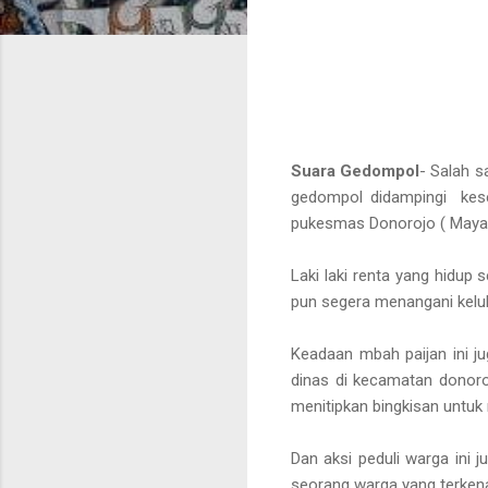
Suara Gedompol
- Salah s
gedompol didampingi kese
pukesmas Donorojo ( Maya 
Laki laki renta yang hidup
pun segera menangani kelu
Keadaan mbah paijan ini j
dinas di kecamatan donoroj
menitipkan bingkisan untuk
Dan aksi peduli warga ini 
seorang warga yang terkena