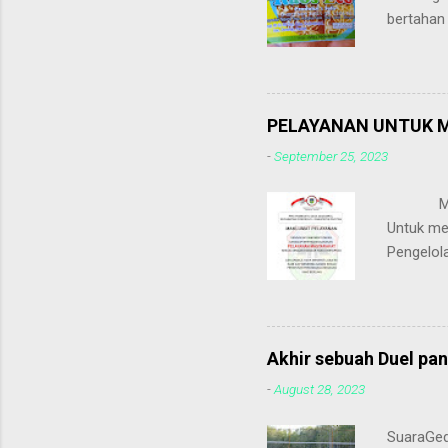
bertahan
cabe,mas
Cemilan 
camilan y
Dusun c
PELAYANAN UNTUK M
kemasan s
-
September 25, 2023
sulit ka
Makluma
Untuk me
Pengelol
layanan 
WAKTU PE
PPIDD me
Penyelen
Akhir sebuah Duel pa
dengan k
-
August 28, 2023
Baliho l
Untuk me
SuaraGed