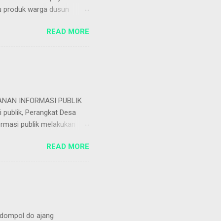
tu produk warga dusun
lah KEMBANG GOYANG.
READ MORE
yang juga tergolong
ecil milik Sulis warga
. Kembang goyang
ini usaha yang tidak begitu
(Adm/red:)
NAN INFORMASI PUBLIK
publik, Perangkat Desa
ormasi publik melakukan
, email dan website.
READ MORE
a pemohon informasi,
t Kantor Desa.
Senin sampai dengan Jumat
mat : Pkl. 08.00 s/d 11.30
NAN INFORMASI PUBLIK
edompol do ajang