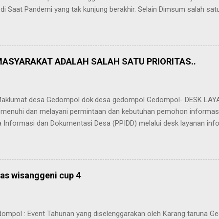
 di Saat Pandemi yang tak kunjung berakhir. Selain Dimsum salah sa
ih banyak lagi usaha kecil masyarakat lainnya salah satunya ada
ini juga digemari banyak kalangan selain makanan ringan kembang go
ang harganya terjangkau. Cemilan kembang goyang ini adalah usaha k
abe,Sulis menggeluti usaha ini baru kurang lebih 6 bulanan
ASYARAKAT ADALAH SALAH SATU PRIORITAS..
iap kirim Saat ditemui crew suara gedompol sulis mengatakan " Iya 
rena prosesnya tidak lama "tutur pemilih kembang goyang RAOS ECO 
t desa Gedompol dok.desa gedompol Gedompol- DESK LAYA
menuhi dan melayani permintaan dan kebutuhan pemohon informasi 
a Informasi dan Dokumentasi Desa (PPIDD) melalui desk layanan inf
langsung dan layanan melalui media antara lain menggunakan telepon
LAYANAN INFORMASI Dalam memberikan layanan informasi kepad
netapkan waktu pemberian pelayanan Informasi Publik di Sekretaria
ggaraan pelayanan informasi publik dilakasanakan pada hari kerja 
nas wisanggeni cup 4
etentuan sebagai berikut: Senin – Kamis : Pkl. 08.00 s/d 14.00 Ju
okasi di dusun pudak.dok.bima crisdiantoro MEKANISME PERMOHO
menuhi dan melayani permintaan d...
ompol : Event Tahunan yang diselenggarakan oleh Karang taruna G