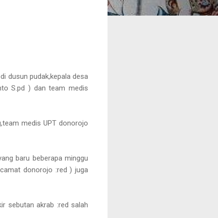
 di dusun pudak,kepala desa
nto S.pd ) dan team medis
ing,team medis UPT donorojo
 yang baru beberapa minggu
 camat donorojo :red ) juga
ir sebutan akrab :red salah