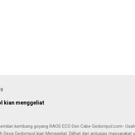
og
 kian menggeliat
 kembang goyang RAOS ECO Dsn Cabe Gedompol.com- Usaha M
 Desa Gedompol kian Menggeliat. Dilihat dari antusias masyarakat 