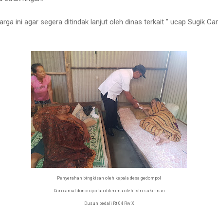
rga ini agar segera ditindak lanjut oleh dinas terkait " ucap Sugik C
Penyerahan bingkisan oleh kepala desa gedompol
Dari camat donorojo dan diterima oleh istri sukirman
Dusun bedali Rt 04 Rw X