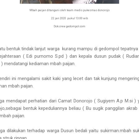
Mbah paijan ditangani oleh team medis pukesmas donorojo
22 jan 2020 pukul 13.00 wib
Dok.crew gedompol.com
atu bentuk tindak lanjut warga kurang mampu di gedompol tepatnya
jahteraan ( Edi purnomo S.pd ) dan kepala dusun pudak ( Rudia
) mendatangi kediaman mbah paijan.
 sendiri ini mengalami sakit kaki yang lecet dan tak kunjung menger
han mbah paijan.
uga mendapat perhatian dari Camat Donorojo ( Sugiyem A.p M.si )
o,sebagai bentuk kepeduliannya beliau ( Bu sugik panggilan akrab
 mbah paijan.
juga dilakukan terhadap warga Dusun bedali yaitu sukirman.mbah suk
 struk ringan.