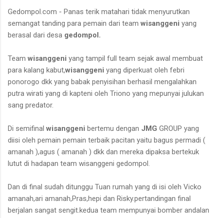
Gedompol.com - Panas terik matahari tidak menyurutkan
semangat tanding para pemain dari team
wisanggeni
yang
berasal dari desa
gedompol.
Team
wisanggeni
yang tampil full team sejak awal membuat
para kalang kabut,
wisanggeni
yang diperkuat oleh febri
ponorogo dkk yang babak penyisihan berhasil mengalahkan
putra wirati yang di kapteni oleh Triono yang mepunyai julukan
sang predator.
Di semifinal
wisanggeni
bertemu dengan
JMG
GROUP yang
diisi oleh pemain pemain terbaik pacitan yaitu bagus permadi (
amanah ),agus ( amanah ) dkk dan mereka dipaksa bertekuk
lutut di hadapan team wisanggeni gedompol.
Dan di final sudah ditunggu Tuan rumah yang di isi oleh Vicko
amanah,ari amanah,Pras,hepi dan Risky.pertandingan final
berjalan sangat sengit.kedua team mempunyai bomber andalan