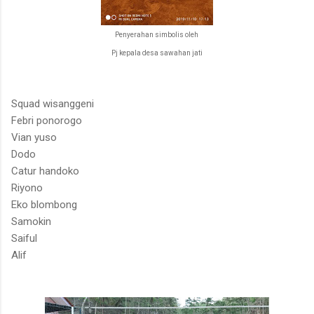
Penyerahan simbolis oleh
Pj kepala desa sawahan jati
Squad wisanggeni
Febri ponorogo
Vian yuso
Dodo
Catur handoko
Riyono
Eko blombong
Samokin
Saiful
Alif