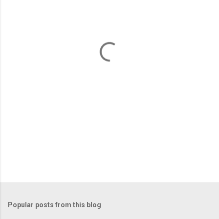
e
n
t
s
Popular posts from this blog