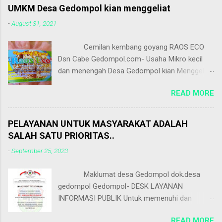
UMKM Desa Gedompol kian menggeliat
-
August 31, 2021
Cemilan kembang goyang RAOS ECO
Dsn Cabe Gedompol.com- Usaha Mikro kecil
dan menengah Desa Gedompol kian Menggeliat.
Dilihat dari antusias masyarakat untuk terus
READ MORE
Berupaya bertahan di Saat Pandemi yang tak
kunjung berakhir. Selain Dimsum salah satu
produk warga dusun cabe,masih banyak lagi
PELAYANAN UNTUK MASYARAKAT ADALAH
usaha kecil masyarakat lainnya salah satunya
SALAH SATU PRIORITAS..
adalah KEMBANG GOYANG. Cemilan ini juga
-
September 25, 2023
digemari banyak kalangan selain makanan
ringan kembang goyang juga tergolong camilan
Maklumat desa Gedompol dok.desa
yang harganya terjangkau. Cemilan kembang
gedompol Gedompol- DESK LAYANAN
goyang ini adalah usaha kecil milik Sulis warga
INFORMASI PUBLIK Untuk memenuhi dan
Dusun cabe,Sulis menggeluti usaha ini baru
melayani permintaan dan kebutuhan pemohon
kurang lebih 6 bulanan. Kembang
READ MORE
informasi publik, Perangkat Desa Pengelola