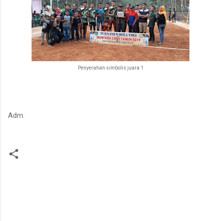
Penyerahan simbolis juara 1
Adm.
C
o
m
m